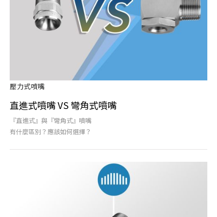
壓力式噴嘴
直進式噴嘴 VS 彎角式噴嘴
『直進式』與『彎角式』噴嘴
有什麼區別？應該如何選擇？