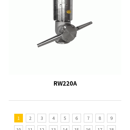
RW220A
1
2
3
4
5
6
7
8
9
10
11
12
13
14
15
16
17
18