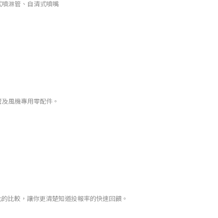
式噴淋管、自清式噴嘴
管及風機專用零配件。
據化的比較，讓你更清楚知道投報率的快速回饋。