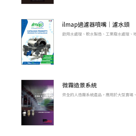
ilmap過濾器噴嘴｜濾水頭
飲⽤⽔處理、軟⽔製造、⼯業廢⽔處理、
微霧造景系統
⿑全的⼈造霧系統產品，應用於⼤型賣場