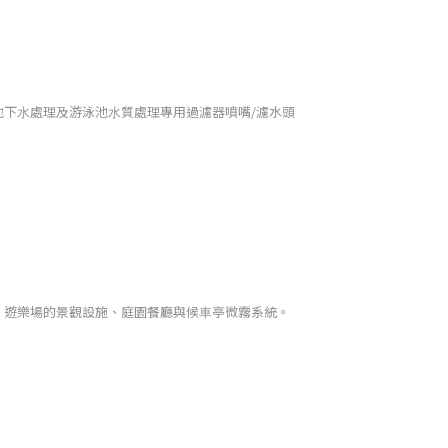
地下⽔處理及游泳池⽔質處理專用過濾器噴嘴/濾水頭
、遊樂場的景觀設施、庭園餐廳與候⾞亭微霧系統。