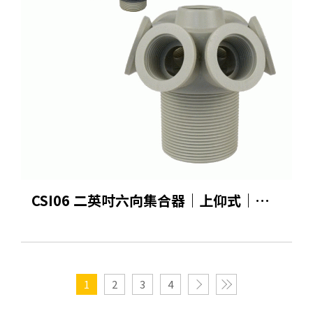
CSI06 二英吋六向集合器｜上仰式｜下螺牙
1
2
3
4