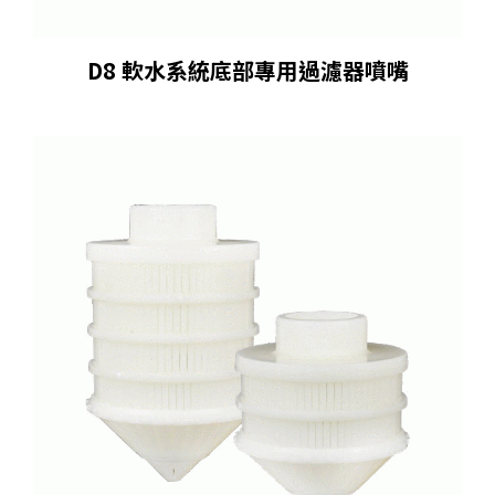
D8 軟水系統底部專⽤過濾器噴嘴