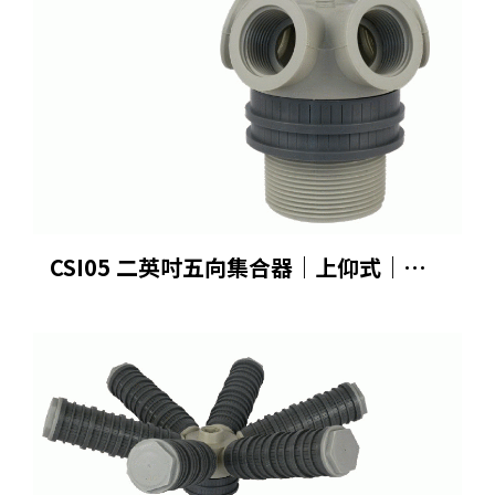
CSI05 二英吋五向集合器｜上仰式｜下螺牙