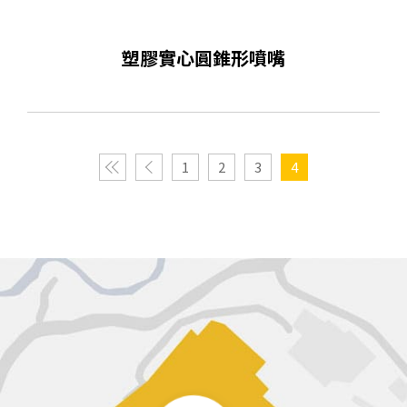
塑膠實⼼圓錐形噴嘴
1
2
3
4