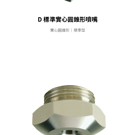
D 標準實心圓錐形噴嘴
實⼼圓錐形｜標準型