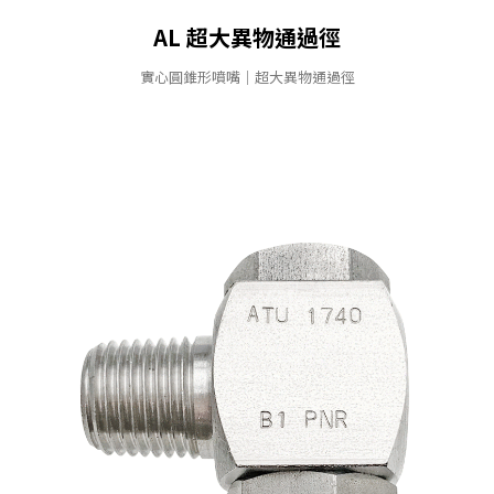
AL 超大異物通過徑
實⼼圓錐形噴嘴｜超大異物通過徑