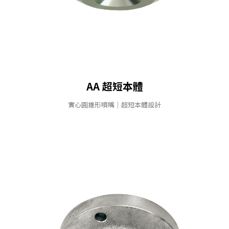
AA 超短本體
實⼼圓錐形噴嘴｜超短本體設計