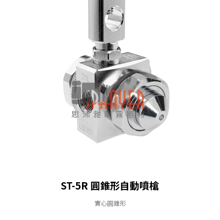
ST-5R 圓錐形⾃動噴槍
實⼼圓錐形