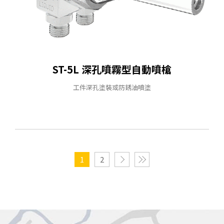
ST-5L 深孔噴霧型⾃動噴槍
⼯件深孔塗裝或防銹油噴塗
1
2