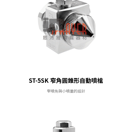
ST-5SK 窄角圓錐形⾃動噴槍
窄噴⾓與⼩噴量的設計