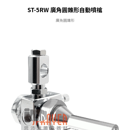
ST-5RW 廣角圓錐形⾃動噴槍
廣⾓圓錐形