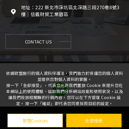
地址：222 新北市深坑區北深路三段270巷8號3
樓｜信義財貿工業園區
CONTACT US
依據歐盟施行的個人資料保護法，我們致力於保護您的個人資料
FOLLOW US
並提供您對個人資料的掌握。
按一下「全部接受」，代表您允許我們置放 Cookie 來提升您在
本網站上的使用體驗、協助我們分析網站效能和使用狀況，以及
讓我們投放相關聯的行銷內容。您可以在下方管理 Cookie 設
定。 按一下「確認」即代表您同意採用目前的設定。
Copyright ©
2026
思沛雅噴霧器材有限公司
All Rights
Reserved. |
管理Cookies
全部接受
by
Design
iBest