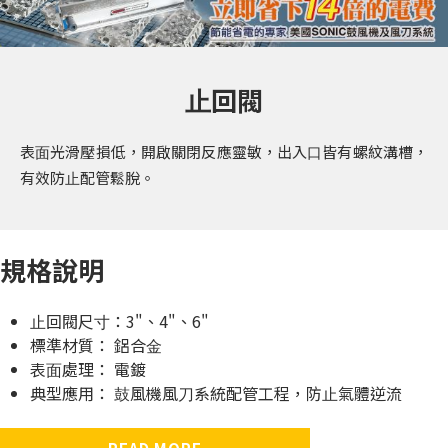
⽌回閥
表⾯光滑壓損低，開啟關閉反應靈敏，出入⼝皆有螺紋溝槽，
有效防⽌配管鬆脫。
規格說明
⽌回閥尺⼨：3"、4"、6"
標準材質： 鋁合⾦
表⾯處理： 電鍍
典型應⽤： ⿎風機風⼑系統配管⼯程，防⽌氣體逆流