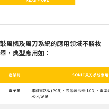
READ MORE
『風刀固定托架』針對
客製化的專業設計，整合風刀、歧管及排水功能，
鼓風機風刀系統配管工程，將氣源一分為二時使用。內外
不銹鋼材質耐用度高，內外表面拋光處理，表面光
不銹鋼材質耐用度高，內外表面拋光處理，表面光
『橡膠套管及管束』為
SONIC
蝶閥表面光滑壓損低，特殊設計的旋轉機構，無段調整風
濾材更換警示計，適時提醒您保養或更換時間，避
本產品針對
同軸式
SONIC
HEPA/ULPA
全系列鼓風機所研發，專門用來過濾進
SONIC
SONIC
過濾器，是全世界唯一
全系列風刀及噴嘴的安裝所
公司研發的配管零
研發，可快速進行調整風刀或噴嘴的出風方向，方便工作
表面拋光處理，表面光滑壓損低。
量大小，風量調整不費力。
氣源，確保氣體潔淨度，及避免鼓風機吸入異物導致鼓風
於鼓風機吹乾作業時，吹除的水不會飛濺於作業環
滑壓損低。
滑壓損低。
件，為鼓風機風刀系統提供一種全新的管路銜接方
安裝在鼓風機出口側的過濾器，為您提供
免髒污的氣源污染您的產品及損壞鼓風機。
100%
的潔
人員依照生產不同的產品時將風刀或噴嘴調整至適當位
機零件損壞。
境中，全不銹鋼材質，符合食品廠衛生級要求。
式，只要一支螺絲起子就能夠輕鬆地組立管路，完
淨空氣，適用於半導體產業及醫療生技產業等高品
置。
全不用焊接。
質要求作業環境。
⿎風機及風刀系統的應⽤領域不勝枚
舉，典型應⽤如：
產業別
SONIC風刀系統應
電⼦業
印刷電路板(PCB)、液晶顯⽰器(LCD)、電漿
⽔份/乾燥