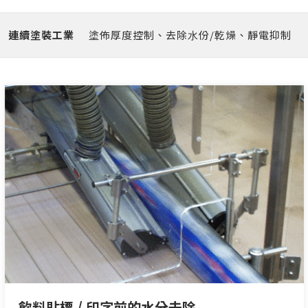
連續塗裝⼯業
塗佈厚度控制、去除⽔份/乾燥、靜電抑制
飲料貼標 / 印字前的水分去除