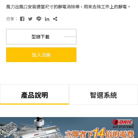
風⼑出風⼝安裝適當尺⼨的靜電消除棒，⽤來去除⼯件上的靜電。
分享：
型錄下載
加入洽詢
產品說明
智選系統