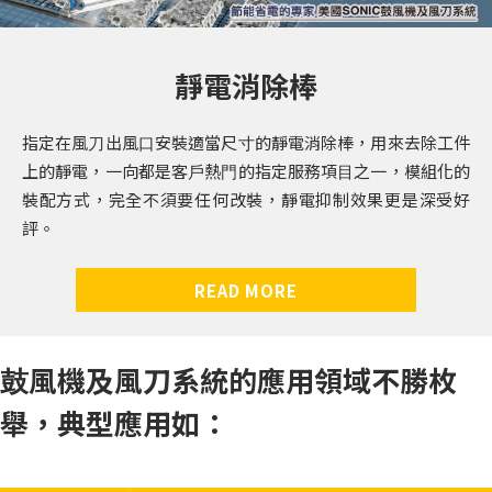
靜電消除棒
指定在風⼑出風⼝安裝適當尺⼨的靜電消除棒，⽤來去除⼯件
上的靜電，⼀向都是客⼾熱⾨的指定服務項⽬之⼀，模組化的
裝配⽅式，完全不須要任何改裝，靜電抑制效果更是深受好
評。
READ MORE
⿎風機及風刀系統的應⽤領域不勝枚
舉，典型應⽤如：
『風刀固定托架』針對
客製化的專業設計，整合風刀、歧管及排水功能，
鼓風機風刀系統配管工程，將氣源一分為二時使用。內外
不銹鋼材質耐用度高，內外表面拋光處理，表面光
不銹鋼材質耐用度高，內外表面拋光處理，表面光
『橡膠套管及管束』為
SONIC
蝶閥表面光滑壓損低，特殊設計的旋轉機構，無段調整風
濾材更換警示計，適時提醒您保養或更換時間，避
本產品針對
同軸式
SONIC
HEPA/ULPA
全系列鼓風機所研發，專門用來過濾進
SONIC
SONIC
過濾器，是全世界唯一
全系列風刀及噴嘴的安裝所
公司研發的配管零