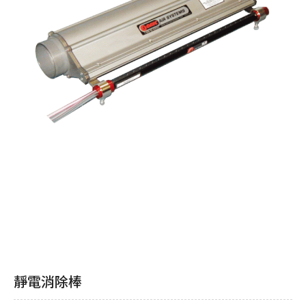
靜電消除棒