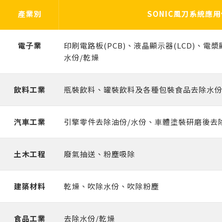
研發，可快速進行調整風刀或噴嘴的出風方向，方便工作
表面拋光處理，表面光滑壓損低。
量大小，風量調整不費力。
氣源，確保氣體潔淨度，及避免鼓風機吸入異物導致鼓風
於鼓風機吹乾作業時，吹除的水不會飛濺於作業環
滑壓損低。
滑壓損低。
件，為鼓風機風刀系統提供一種全新的管路銜接方
安裝在鼓風機出口側的過濾器，為您提供
免髒污的氣源污染您的產品及損壞鼓風機。
100%
的潔
產業別
SONIC風刀系統應
人員依照生產不同的產品時將風刀或噴嘴調整至適當位
機零件損壞。
境中，全不銹鋼材質，符合食品廠衛生級要求。
式，只要一支螺絲起子就能夠輕鬆地組立管路，完
淨空氣，適用於半導體產業及醫療生技產業等高品
置。
全不用焊接。
質要求作業環境。
電⼦業
印刷電路板(PCB)、液晶顯⽰器(LCD)、電漿
⽔份/乾燥
飲料⼯業
瓶裝飲料、罐裝飲料及各種包裝食品去除⽔份
汽⾞⼯業
引擎零件去除油份/⽔份、⾞體塗裝研磨後去
土木⼯程
廢氣抽送、粉塵吸除
建築材料
乾燥、吹除⽔份、吹除粉塵
食品⼯業
去除⽔份/乾燥