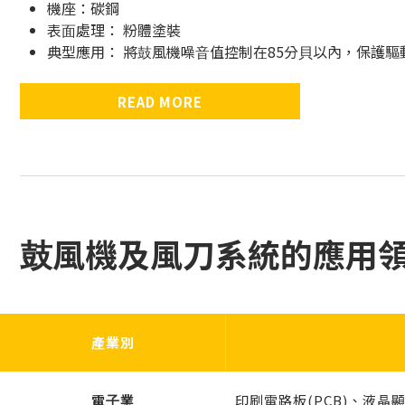
機座：碳鋼
表⾯處理： 粉體塗裝
典型應⽤： 將⿎風機噪⾳值控制在85分⾙以內，保護
READ MORE
⿎風機及風刀系統的應⽤
產業別
電⼦業
印刷電路板(PCB)、液晶顯