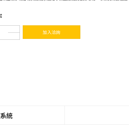
加入洽詢
選系統