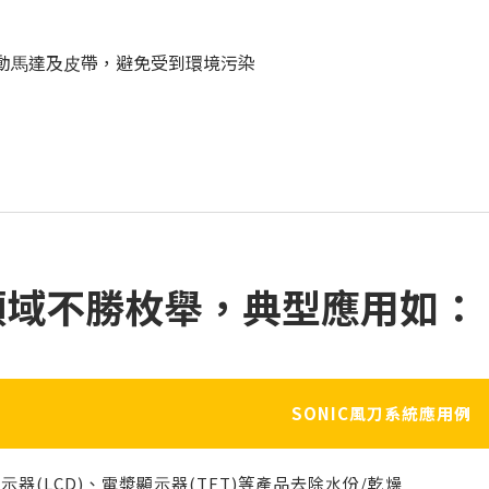
驅動⾺達及⽪帶，避免受到環境污染
領域不勝枚舉，典型應⽤如：
SONIC風刀系統應用例
⽰器(LCD)、電漿顯⽰器(TFT)等產品去除⽔份/乾燥