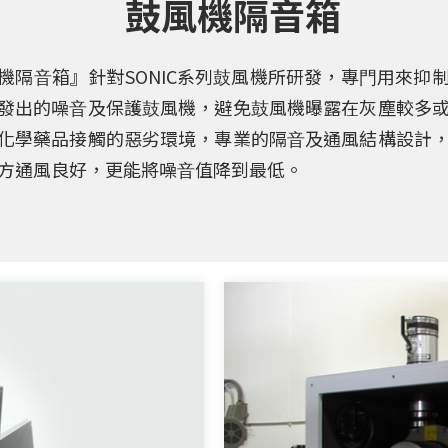
鼓風機隔音箱
機隔⾳箱』針對SONIC系列⿎風機所研發，專⾨⽤來抑
『風刀固定托架』針對
客製化的專業設計，整合風刀、歧管及排
鼓風機風刀系統配管工程，將氣源一分為二時
不銹鋼材質耐用度高，內外表面拋光處理
不銹鋼材質耐用度高，內外表面拋光處理
『橡膠套管及管束』為
SONIC
蝶閥表面光滑壓損低，特殊設計的旋轉機構，
濾材更換警示計，適時提醒您保養或更換
本產品針對
同軸式
SONIC
HEPA/ULPA
全系列鼓風機所研發，專門
SONIC
SONIC
過濾器，是全
全系列風刀及噴
公司研發的
發出的噪⾳及保護⿎風機，避免⿎風機曝露在灰塵較多
裝所研發，可快速進行調整風刀或噴嘴的出風
內外表面拋光處理，表面光滑壓損低。
整風量大小，風量調整不費力。
濾進氣源，確保氣體潔淨度，及避免鼓風機吸
能，於鼓風機吹乾作業時，吹除的水不會
面光滑壓損低。
面光滑壓損低。
零件，為鼓風機風刀系統提供一種全新的
一安裝在鼓風機出口側的過濾器，為您提
間，避免髒污的氣源污染您的產品及損壞
化學藥品接觸的惡劣環境，專業的隔⾳及通風結構設計
方便工作人員依照生產不同的產品時將風刀或
導致鼓風機零件損壞。
於作業環境中，全不銹鋼材質，符合食品
銜接方式，只要一支螺絲起子就能夠輕鬆
100%
機。
的潔淨空氣，適用於半導體產業及
⽅通風良好，更能將噪⾳值降到最低。
整至適當位置。
生級要求。
立管路，完全不用焊接。
技產業等高品質要求作業環境。