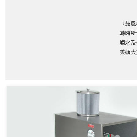
『⿎風
轉時所
觸⽔及
美觀⼤