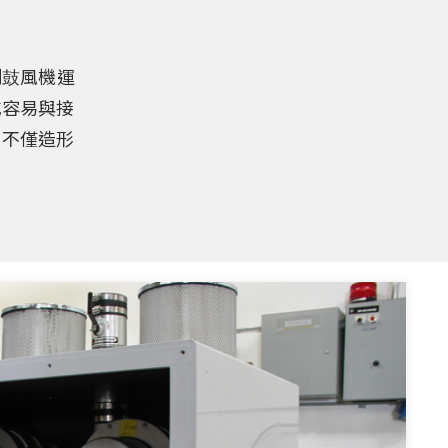
制⿎風機運
水功
使用。
，表
，表
無段調
時
用來過
世界唯
嘴的安
配管
或容易與接
方向，
入異物
飛濺
管路
供
鼓風
，不僅造形
噴嘴調
廠衛
地組
醫療生