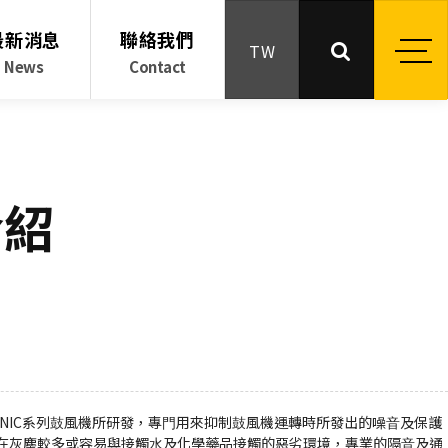
最新消息
聯絡我們
TW
News
Contact
介紹
ONIC系列⿎風機所研發，專⾨⽤來抑制⿎風機運轉時所發出的噪⾳及保護
在灰塵較多或容易與接觸⽔及化學藥品接觸的惡劣環境，專業的隔⾳及通