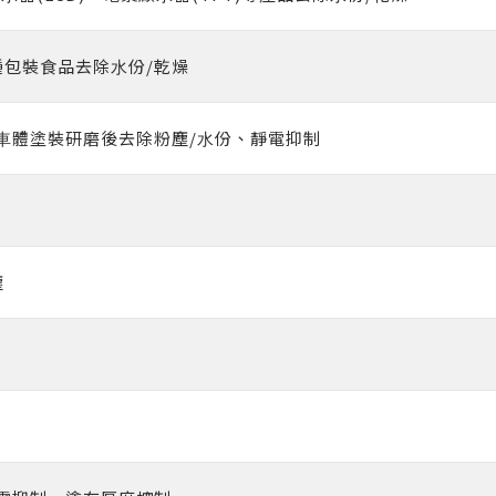
包裝食品去除⽔份/乾燥
⾞體塗裝研磨後去除粉塵/⽔份、靜電抑制
塵