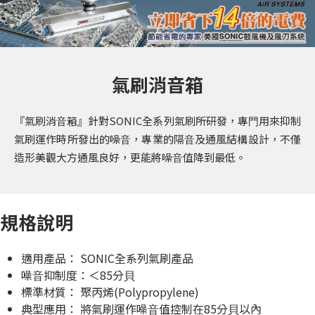
氣刷消音箱
『氣刷消⾳箱』針對SONIC全系列氣刷所研發，專⾨⽤來抑制
氣刷運作時所發出的噪⾳，專業的隔⾳及通風結構設計，不僅
造形美觀⼤⽅通風良好，更能將噪⾳值降到最低。
規格說明
適⽤產品： SONIC全系列氣刷產品
噪⾳抑制度：＜85分⾙
標準材質： 聚丙烯(Polypropylene)
典型應⽤： 將氣刷運作噪⾳值控制在85分⾙以內