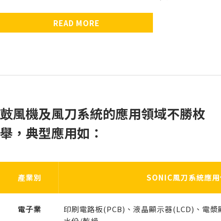
『風刀固定托架』針對
客製化的專業設計，整合風刀、歧管及排水功能，
鼓風機風刀系統配管工程，將氣源一分為二時使用。內外
不銹鋼材質耐用度高，內外表面拋光處理，表面光
不銹鋼材質耐用度高，內外表面拋光處理，表面光
『橡膠套管及管束』為
SONIC
蝶閥表面光滑壓損低，特殊設計的旋轉機構，無段調整風
濾材更換警示計，適時提醒您保養或更換時間，避
本產品針對
同軸式
SONIC
HEPA/ULPA
全系列鼓風機所研發，專門用來過濾進
SONIC
SONIC
過濾器，是全世界唯一
全系列風刀及噴嘴的安裝所
公司研發的配管零
READ MORE
研發，可快速進行調整風刀或噴嘴的出風方向，方便工作
表面拋光處理，表面光滑壓損低。
量大小，風量調整不費力。
氣源，確保氣體潔淨度，及避免鼓風機吸入異物導致鼓風
於鼓風機吹乾作業時，吹除的水不會飛濺於作業環
滑壓損低。
滑壓損低。
件，為鼓風機風刀系統提供一種全新的管路銜接方
安裝在鼓風機出口側的過濾器，為您提供
免髒污的氣源污染您的產品及損壞鼓風機。
100%
的潔
人員依照生產不同的產品時將風刀或噴嘴調整至適當位
機零件損壞。
境中，全不銹鋼材質，符合食品廠衛生級要求。
式，只要一支螺絲起子就能夠輕鬆地組立管路，完
淨空氣，適用於半導體產業及醫療生技產業等高品
置。
全不用焊接。
質要求作業環境。
⿎風機及風刀系統的應⽤領域不勝枚
舉，典型應⽤如：
產業別
SONIC風刀系統應
電⼦業
印刷電路板(PCB)、液晶顯⽰器(LCD)、電漿
⽔份/乾燥