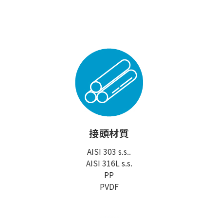
接頭材質
AISI 303 s.s..
AISI 316L s.s.
PP
PVDF