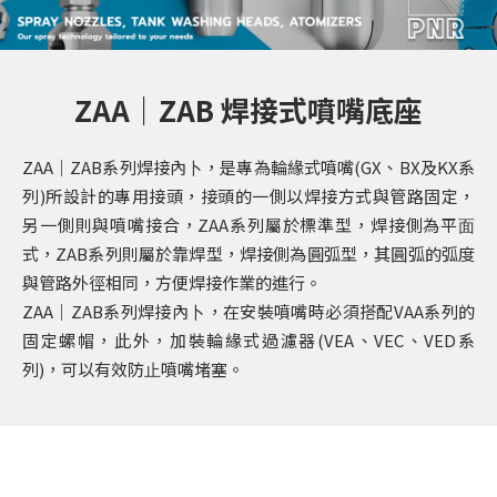
ZAA｜ZAB 焊接式噴嘴底座
ZAA｜ZAB系列焊接內⼘，是專為輪緣式噴嘴(GX、BX及KX系
列)所設計的專⽤接頭，接頭的⼀側以焊接⽅式與管路固定，
另⼀側則與噴嘴接合，ZAA系列屬於標準型，焊接側為平⾯
式，ZAB系列則屬於靠焊型，焊接側為圓弧型，其圓弧的弧度
與管路外徑相同，⽅便焊接作業的進⾏。
ZAA｜ZAB系列焊接內⼘，在安裝噴嘴時必須搭配VAA系列的
固定螺帽，此外，加裝輪緣式過濾器(VEA、VEC、VED系
列)，可以有效防⽌噴嘴堵塞。