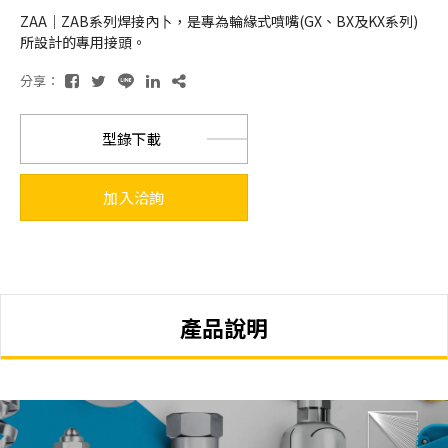
ZAA｜ZAB系列焊接內⼘，是專為輪緣式噴嘴(GX、BX及KX系列)
所設計的專⽤接頭。
分享：
型錄下載
加入洽詢
產品說明