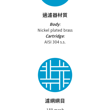
過濾器材質
Body
:
Nickel plated brass
Cartridge
:
AISI 304 s.s.
濾網網目
150 mesh