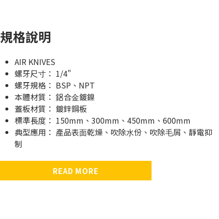
規格說明
AIR KNIVES
螺牙尺⼨： 1/4"
螺牙規格： BSP、NPT
本體材質： 鋁合⾦鍍鎳
蓋板材質： 鍍鋅鋼板
標準長度： 150mm、300mm、450mm、600mm
典型應⽤： 產品表⾯乾燥、吹除⽔份、吹除⽑屑、靜電抑
制
READ MORE