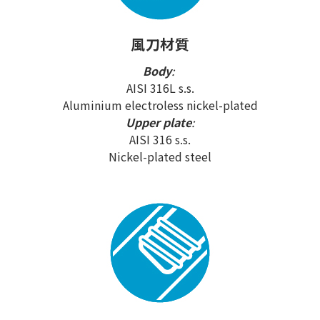
風刀材質
Body
:
AISI 316L s.s.
Aluminium electroless nickel-plated
Upper plate
:
AISI 316 s.s.
Nickel-plated steel