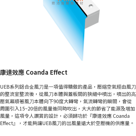
康達效應 Coanda Effect
UEB系列鋁合⾦風⼑是⼀項值得驕傲的產品，壓縮空氣經由風⼑
的整流室整流後，從風⼑本體與蓋板間的狹縫中噴出，噴出的⾼
壓氣幕順著風⼑本體向下90度⼤轉彎，氣流轉彎的瞬間，會從
周圍引入15~20倍的風量後同時吹出，⼤⼤的節省了能源及增加
風量，這項令⼈讚賞的設計，必須歸功於『康達效應 Coanda
Effect』，才能夠讓UEB風⼑的出風量遠⼤於空壓機的供應量。