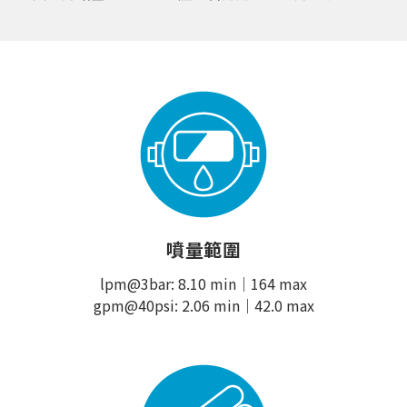
噴量範圍
lpm@3bar: 8.10 min｜164 max
gpm@40psi: 2.06 min｜42.0 max