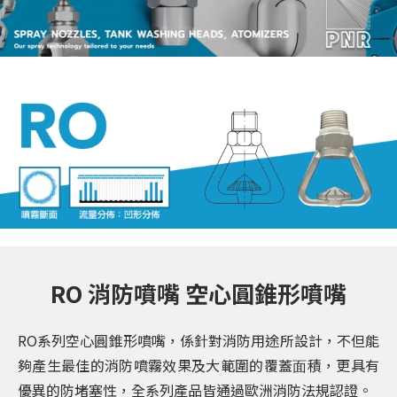
RO 消防噴嘴 空⼼圓錐形噴嘴
RO系列空⼼圓錐形噴嘴，係針對消防⽤途所設計，不但能
夠產⽣最佳的消防噴霧效果及⼤範圍的覆蓋⾯積，更具有
優異的防堵塞性，全系列產品皆通過歐洲消防法規認證。