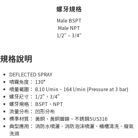
螺牙規格
Male BSPT
Male NPT
1/2″ – 3/4″
規格說明
DEFLECTED SPRAY
噴霧⾓度： 130°
噴量範圍： 8.10 l/min ~ 164 l/min (Pressure at 3 bar)
螺牙尺⼨： 1/2"、3/4"
螺牙規格： BSPT、NPT
流量分布： 凹形分布
標準材質： 黃銅、黃銅鍍鎳、不銹鋼SUS316
典型應⽤： 消防⽔噴灑、消防泡沫噴灑、桶槽清洗、廢氣
洗滌