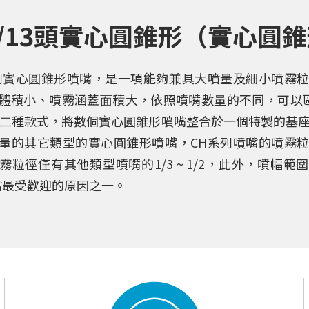
7頭/13頭實心圓錐形（實⼼圓
列實⼼圓錐形噴嘴，是⼀項能夠兼具⼤噴量及細⼩噴霧
體積⼩、噴霧涵蓋⾯積⼤，依照噴嘴數量的不同，可以
頭⼆種款式，將數個實⼼圓錐形噴嘴整合於⼀個特製的基
量的其它類型的實⼼圓錐形噴嘴，CH系列噴嘴的噴霧
霧粒徑僅有其他類型噴嘴的1/3 ~ 1/2，此外，噴幅範
嘴最受歡迎的原因之⼀。