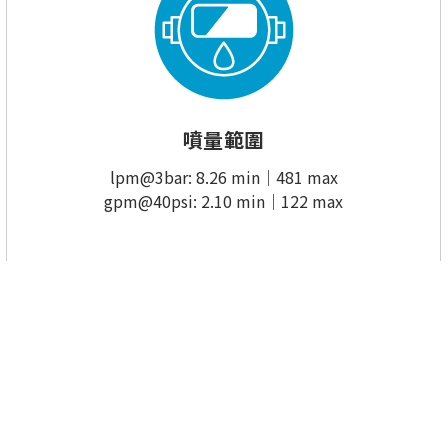
噴量範圍
lpm@3bar: 8.26 min｜481 max
gpm@40psi: 2.10 min｜122 max