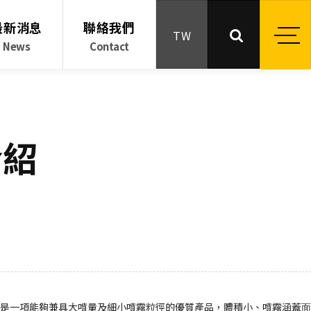
最新消息
聯絡我們
TW
News
Contact
介紹
，是⼀項能夠兼具⼤噴量及細⼩噴霧粒徑的優質產品，體積⼩、噴霧涵蓋⾯