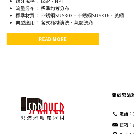
螺牙規格： BSP、NPT
流量分布： 標準均等分布
標準材質： 不銹鋼SUS303、不銹鋼SUS316、黃銅
典型應⽤： 各式桶槽清洗、氣體洗滌
READ MORE
關於思沛
電話：02
信箱：sa