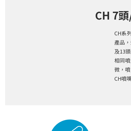
CH 
CH系
產品，
及13
相同噴
微，噴
CH噴