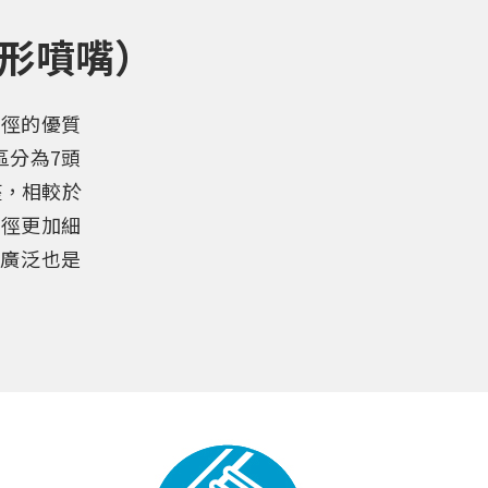
錐形噴嘴）
粒徑的優質
區分為7頭
座，相較於
粒徑更加細
圍廣泛也是