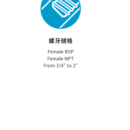
螺牙規格
Female BSP
Female NPT
From 3/4″ to 2″