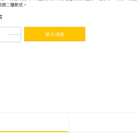
3頭⼆種款式。
加入洽詢