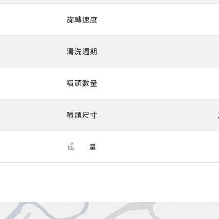
旋轉速度
清洗週期
噴頭數量
噴頭尺⼨
重 量