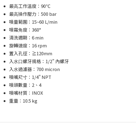
最⾼⼯作溫度：90℃
最⾼操作壓⼒：500 bar
噴量範圍：15~60 L/min
噴霧⾓度：360°
清洗週期：6 min
旋轉速度：16 rpm
置入孔徑：≧120mm
入⽔⼝螺牙規格：1/2" 內螺牙
入⽔過濾器：700 micron
噴嘴尺⼨：1/4" NPT
噴頭數量：2、4
噴嘴材質：INOX
重量：10.5 kg