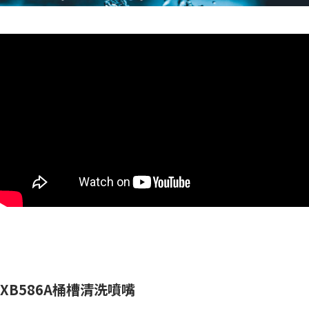
XB586A桶槽清洗噴嘴