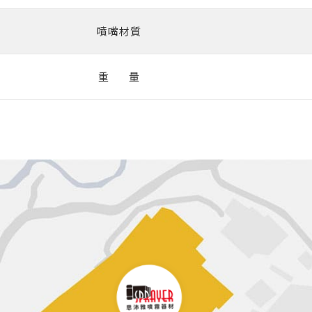
噴嘴材質
重 量