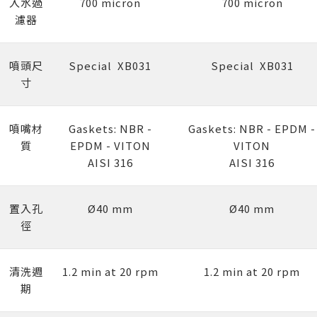
入水過
700 micron
700 micron
濾器
噴頭尺
Special XB031
Special XB031
寸
噴嘴材
Gaskets: NBR -
Gaskets: NBR - EPDM -
質
EPDM - VITON
VITON
AISI 316
AISI 316
置入孔
Ø40 mm
Ø40 mm
徑
清洗週
1.2 min at 20 rpm
1.2 min at 20 rpm
期