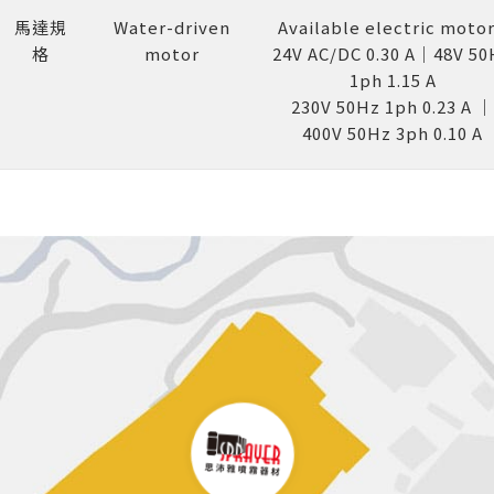
馬達規
Water-driven
Available electric motor
格
motor
24V AC/DC 0.30 A｜48V 50
1ph 1.15 A
230V 50Hz 1ph 0.23 A ｜
400V 50Hz 3ph 0.10 A