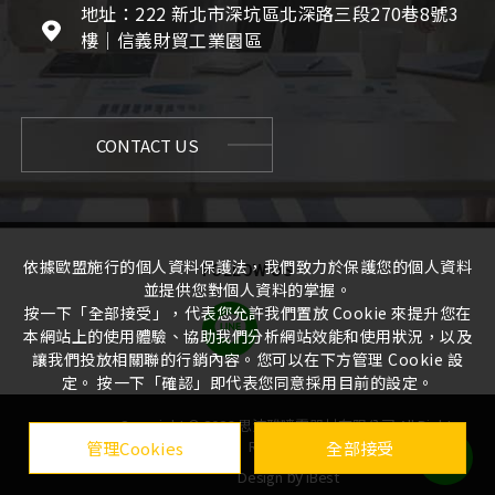
地址：222 新北市深坑區北深路三段270巷8號3
樓｜信義財貿工業園區
CONTACT US
依據歐盟施行的個人資料保護法，我們致力於保護您的個人資料
FOLLOW US
並提供您對個人資料的掌握。
按一下「全部接受」，代表您允許我們置放 Cookie 來提升您在
本網站上的使用體驗、協助我們分析網站效能和使用狀況，以及
讓我們投放相關聯的行銷內容。您可以在下方管理 Cookie 設
定。 按一下「確認」即代表您同意採用目前的設定。
Copyright ©
2026
思沛雅噴霧器材有限公司
All Rights
Reserved. |
管理Cookies
全部接受
by
Design
iBest