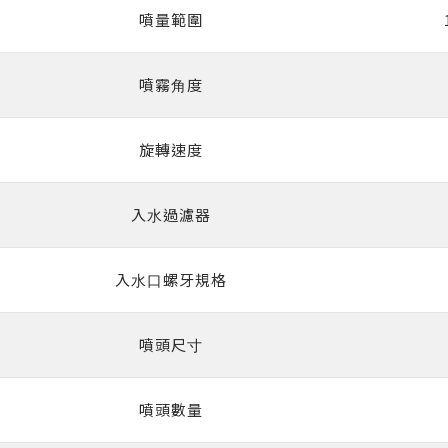
噴量範圍
噴霧⾓度
旋轉速度
入⽔過濾器
入⽔⼝螺牙規格
噴頭尺⼨
噴頭數量