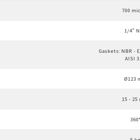
700 mi
1/4" 
Gaskets: NBR - 
AISI 
Ø123
15 - 25
360
5 k