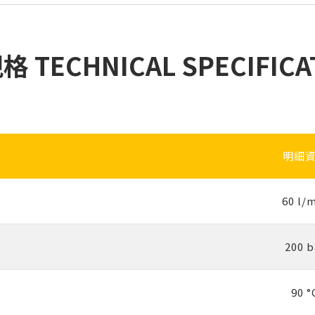
 TECHNICAL SPECIFICA
明細
60 l/
200 b
90 °