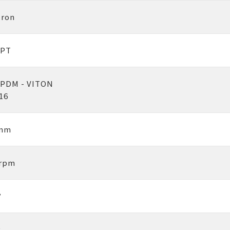
cron
NPT
EPDM - VITON
316
 mm
 rpm
°
g