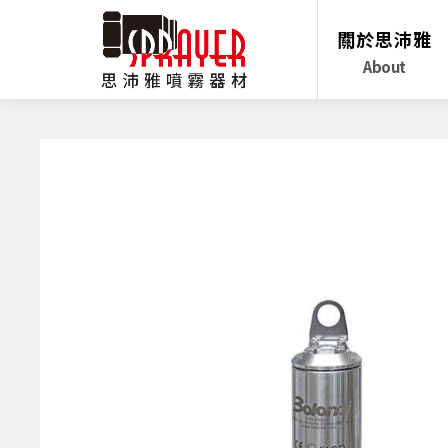
關於思沛雅
About