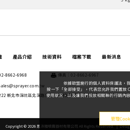
雅
產品介紹
技術資料
檔案下載
最新消息
-8662-6968
傳真：02-8662-6967
依據歐盟施行的個人資料保護法，
les@sprayer.com.tw
按一下「全部接受」，代表您允許我們置放 C
222 新北市深坑區北深路三段270巷8號3樓｜信義財貿工業園區
使用狀況，以及讓我們投放相關聯的行銷內容。
管理Cook
Desig
Copyright ©
2026
思沛雅噴霧器材有限公司
All Rights Reserved. |